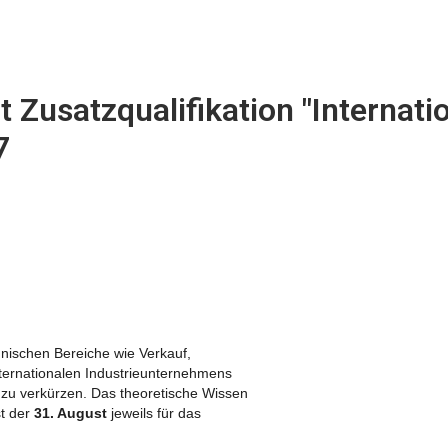
usatz­qua­li­fi­ka­tion "Inter­na­t
7
nnischen Bereiche wie Verkauf,
ernationalen Industrieunternehmens
 zu verkürzen. Das theoretische Wissen
t der
31. August
jeweils für das