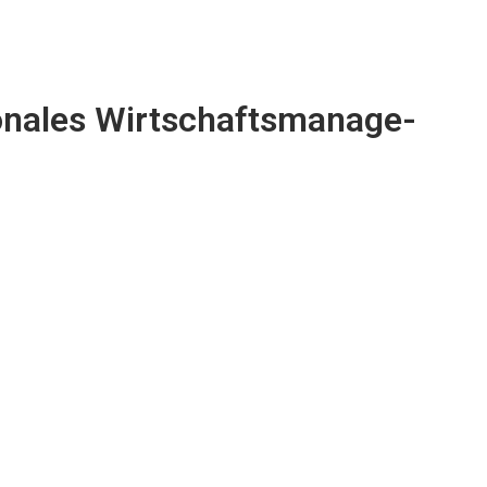
i­o­nales Wirt­schafts­ma­nage­